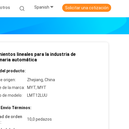
Spanish
otros
Solicitar una cotización
entos lineales para la industria de
naria automática
del producto:
e origen:
Zhejiang, China
 de la marca:
MYT, MYT
 de modelo:
LMT12LUU
 Envío Términos:
ad de orden
10,0 pedazos
: