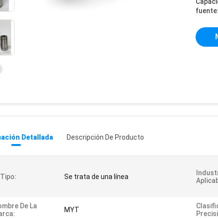
Capaci
fuente
ación Detallada
Descripción De Producto
Indust
 Tipo:
Se trata de una línea
Aplica
ombre De La
Clasif
MYT
arca:
Precis