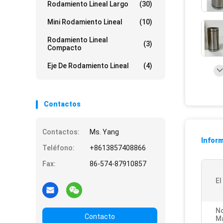
Rodamiento Lineal Largo
(30)
Mini Rodamiento Lineal
(10)
Rodamiento Lineal
(3)
Compacto
Eje De Rodamiento Lineal
(4)
Contactos
Contactos:
Ms. Yang
Inform
Teléfono:
+8613857408866
Fax:
86-574-87910857
El
N
Contacto
M