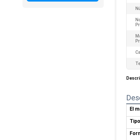
N
N
P
Ma
P
Ca
T
Descri
Des
El m
Tip
Form