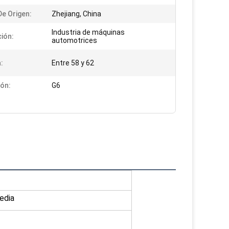
De Origen:
Zhejiang, China
Industria de máquinas
ción:
automotrices
:
Entre 58 y 62
ión:
G6
edia