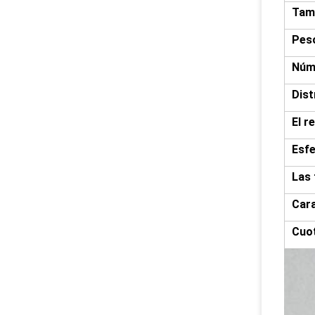
Tam
Pes
Núme
Dist
El r
Esfe
Las
Cara
Cuo