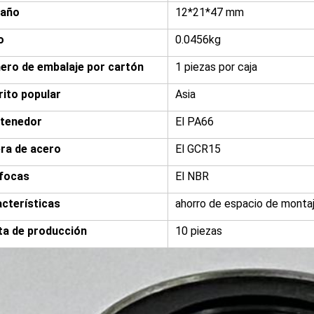
año
12*21*47 mm
o
0.0456kg
ro de embalaje por cartón
1 piezas por caja
rito popular
Asia
etenedor
El PA66
ra de acero
El GCR15
 focas
El NBR
cterísticas
ahorro de espacio de monta
ta de producción
10 piezas