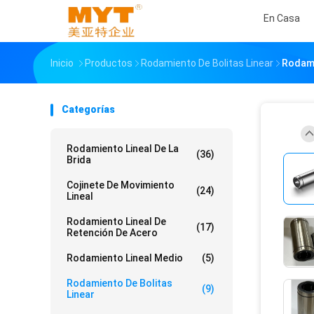
En Casa
Inicio
Productos
Rodamiento De Bolitas Linear
Rodami
Categorías
Rodamiento Lineal De La
(36)
Brida
Cojinete De Movimiento
(24)
Lineal
Rodamiento Lineal De
(17)
Retención De Acero
Rodamiento Lineal Medio
(5)
Rodamiento De Bolitas
(9)
Linear