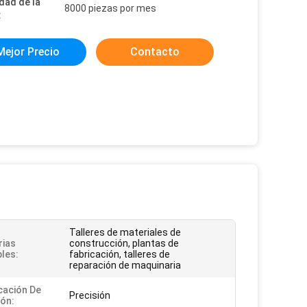
dad de la
8000 piezas por mes
:
Mejor Precio
Contacto
Talleres de materiales de
rias
construcción, plantas de
bles:
fabricación, talleres de
reparación de maquinaria
icación De
Precisión
ión: