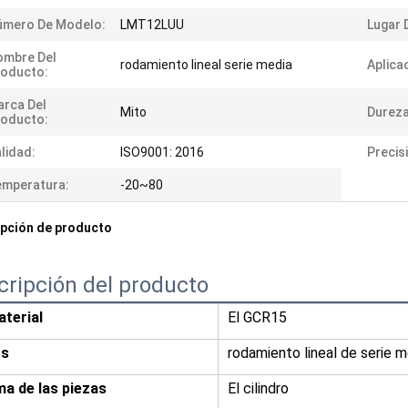
úmero De Modelo:
LMT12LUU
Lugar 
ombre Del
rodamiento lineal serie media
Aplica
roducto:
rca Del
Mito
Dureza
roducto:
lidad:
ISO9001: 2016
Precis
emperatura:
-20~80
pción de producto
cripción del producto
aterial
El GCR15
os
rodamiento lineal de serie m
a de las piezas
El cilindro