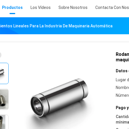
Productos
Los Vídeos
Sobre Nosotros
Contacta Con Nos
entos Lineales Para La Industria De Maquinaria Automática
Rodami
maqui
Datos 
Lugar d
Nombre
Número
Pago y
Cantid
mínima